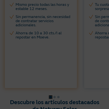
Mismo precio todas las horas y
Tu cuota
estable 12 meses. ​
sorpresa
Sin permanencia, sin necesidad
Sin per
de contratar servicios
de contr
adicionales​.
adiciona
Ahorra de 10 a 30 cts./l al
Ahorra d
repostar en Moeve.
reposta
Descubre los artículos destacados