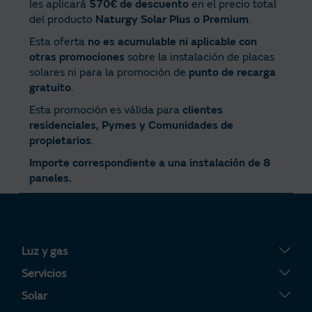
les aplicará
570€ de descuento
en el precio total
del producto
Naturgy Solar Plus o Premium
.
Esta oferta
no es acumulable ni aplicable con
otras promociones
sobre la instalación de placas
solares ni para la promoción de
punto de recarga
gratuito
.
Esta promoción es válida para
clientes
residenciales, Pymes y Comunidades de
propietarios
.
Importe correspondiente a una instalación de 8
paneles.
Luz y gas
Tarifa Plana
Servicios
Tarifa Por Uso
Servigas
Solar