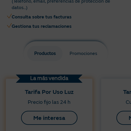
(Teléfono, email, preferencias de protección de
datos...)
Consulta sobre tus facturas
Gestiona tus reclamaciones
Productos
Promociones
La más vendida
Tarifa Por Uso Luz
Ta
Precio fijo las 24 h
Cu
Me interesa