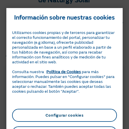
de Naturgy Solar
En nuestro blog encontrarás consejos y
Información sobre nuestras cookies
artículos relacionado con el ahorro energético,
autoconsumo, sostenibilidad y mucho más.
Utilizamos cookies propias y de terceros para garantizar
¡No te lo pierdas!
el correcto funcionamiento del portal, personalizar tu
navegación (e.g.idioma), ofrecerte publicidad
personalizada en base a un perfil elaborado a partir de
Artículos Relacionados
tus hábitos de navegación, así como para recabar
información con fines analíticos y de medición de tu
actividad en el sitio web.
Consulta nuestra
Política de Cookies
para más
información. Puedes pulsar en "Configurar cookies" para
seleccionar manualmente las cookies que deseas
aceptar o rechazar. También puedes aceptar todas las
cookies pulsando el botón ‘‘Aceptar’’.
Configurar cookies
6 min
05 JULIO 2024
Peajes de electricidad 2026: ¿Qué