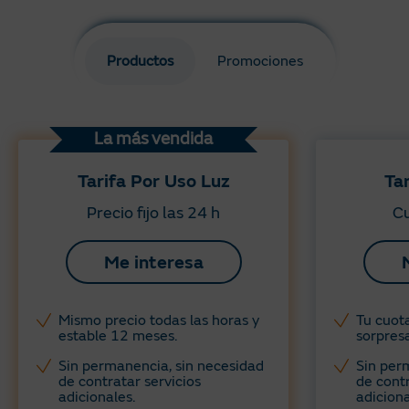
Productos
Promociones
La más vendida
Tarifa Por Uso Luz
Ta
Precio fijo las 24 h
Cu
Me interesa
Mismo precio todas las horas y
Tu cuota
estable 12 meses. ​
sorpresa
Sin permanencia, sin necesidad
Sin per
de contratar servicios
de contr
adicionales​.
adiciona