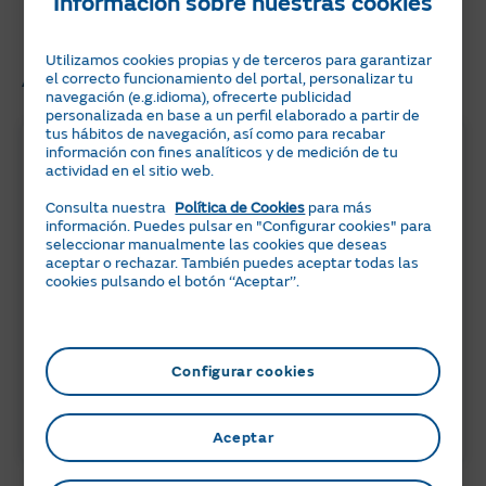
Información sobre nuestras cookies
¡No te lo pierdas!
Utilizamos cookies propias y de terceros para garantizar
Artículos Relacionados
el correcto funcionamiento del portal, personalizar tu
navegación (e.g.idioma), ofrecerte publicidad
personalizada en base a un perfil elaborado a partir de
tus hábitos de navegación, así como para recabar
información con fines analíticos y de medición de tu
actividad en el sitio web.
Consulta nuestra
Política de Cookies
para más
información. Puedes pulsar en "Configurar cookies" para
seleccionar manualmente las cookies que deseas
aceptar o rechazar. También puedes aceptar todas las
cookies pulsando el botón ‘‘Aceptar’’.
6 min
05 JULIO 2024
Peajes de electricidad 2026: ¿Qué
Configurar cookies
necesitas saber?
ACTUALIDAD
Aceptar