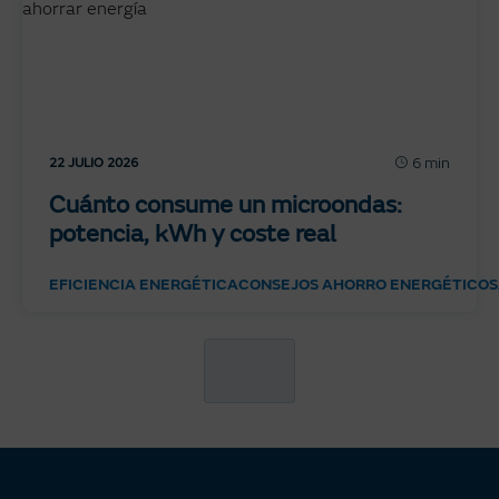
6 min
22 JULIO 2026
Cuánto consume un microondas:
potencia, kWh y coste real
EFICIENCIA ENERGÉTICA
CONSEJOS AHORRO ENERGÉTICO
S