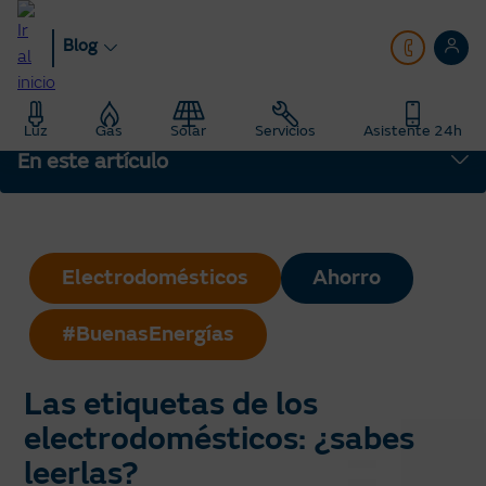
Pasar
al
Blog
contenido
principal
Blog
Hogar
Luz
Gas
Solar
Servicios
Asistente 24h
Eficiencia energética: Consejos de ahorro de luz y gas
En este artículo
Las etiquetas de los electrodomésticos: ¿sabes leerlas?
Electrodomésticos
Ahorro
#BuenasEnergías
Las etiquetas de los
electrodomésticos: ¿sabes
leerlas?