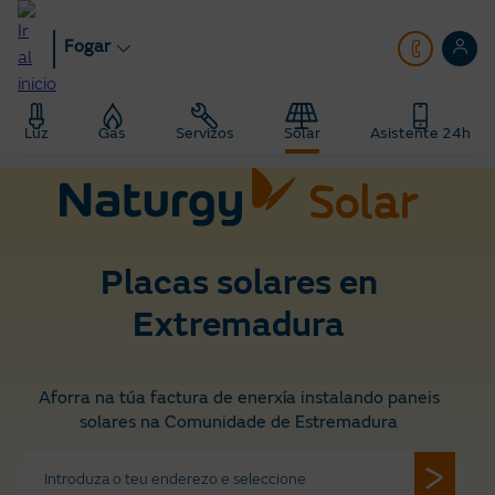
Ir
ao
Fogar
contido
principal
Fogar
Solar
Placas solares preto de min
Luz
Gas
Servizos
Solar
Asistente 24h
Placas solares en Estremadura
Placas solares en
Extremadura
Aforra na túa factura de enerxía instalando paneis
solares na Comunidade de Estremadura
Introduza o teu enderezo e seleccione