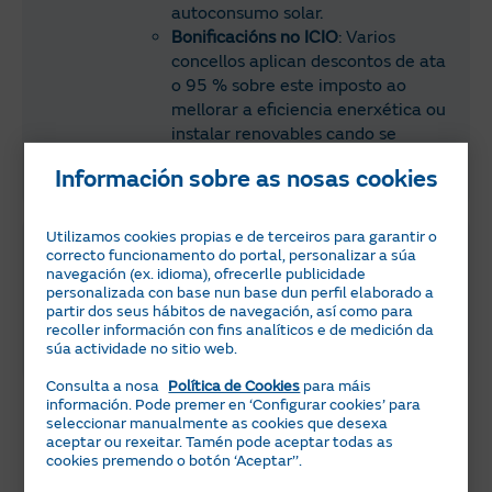
autoconsumo solar.
Bonificacións no ICIO
: Varios
concellos aplican descontos de ata
o 95 % sobre este imposto ao
mellorar a eficiencia enerxética ou
instalar renovables cando se
realiza unha obra na casa, como
Información sobre as nosas cookies
instalar paneis solares.
Utilizamos cookies propias e de terceiros para garantir o
Fondos europeos Next Generation para
correcto funcionamento do portal, personalizar a súa
Estremadura
navegación (ex. idioma), ofrecerlle publicidade
Esta axuda europea mantíñase vixente
personalizada con base nun base dun perfil elaborado a
ata esgotar fondos e, actualmente, en
partir dos seus hábitos de navegación, así como para
recoller información con fins analíticos e de medición da
2025, xa se consumiu para a
súa actividade no sitio web.
Comunidade de Estremadura.
Consulta a nosa
Política de Cookies
para máis
información. Pode premer en ‘Configurar cookies’ para
Vantaxes de instalar placas con
seleccionar manualmente as cookies que desexa
aceptar ou rexeitar. Tamén pode aceptar todas as
Naturgy Solar
cookies premendo o botón ‘Aceptar’’.