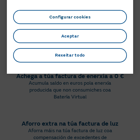
Configurar cookies
Sempre ao prezo máis baixo
Cando as túas placas non produzan,
Aceptar
consume enerxía ao mellor prezo coa
Tarifa Solar
.
Rexeitar todo
Achega a túa factura de enerxía a 0 €
Acumula saldo en euros pola enerxía
producida que non consumiches coa
Batería Virtual
Aforro extra na túa factura de luz
Aforra máis na túa factura de luz coa
compensación de
excedentes de