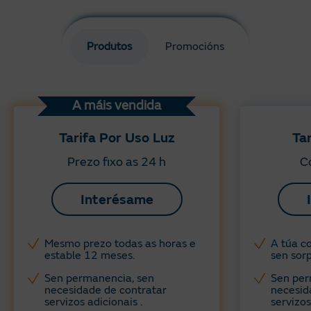
Produtos
Promocións
A máis vendida
Tarifa Por Uso Luz
Ta
Prezo fixo as 24 h
Co
Interésame
Mesmo prezo todas as horas e
A túa co
estable 12 meses.
sen sorp
Sen permanencia, sen
Sen per
necesidade de contratar
necesid
servizos adicionais .
servizos