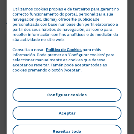
cho perdas!
Utilizamos cookies propias e de terceiros para garantir o
correcto funcionamento do portal, personalizar a súa
Artigos relacionados
navegación (ex. idioma), ofrecerlle publicidade
personalizada con base nun base dun perfil elaborado a
partir dos seus hábitos de navegación, así como para
recoller información con fins analíticos e de medición da
súa actividade no sitio web.
Consulta a nosa
Política de Cookies
para máis
información. Pode premer en ‘Configurar cookies’ para
seleccionar manualmente as cookies que desexa
aceptar ou rexeitar. Tamén pode aceptar todas as
cookies premendo o botón ‘Aceptar’’.
6 min
05 JULIO 2024
Configurar cookies
Peajes de electricidad 2026: ¿Qué
necesitas saber?
Aceptar
ACTUALIDAD
Rexeitar todo