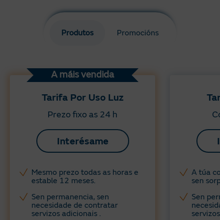
Produtos
Promocións
A máis vendida
Tarifa Por Uso Luz
Ta
Prezo fixo as 24 h
Co
Interésame
Mesmo prezo todas as horas e
A túa co
estable 12 meses.
sen sorp
Sen permanencia, sen
Sen per
necesidade de contratar
necesid
servizos adicionais .
servizos