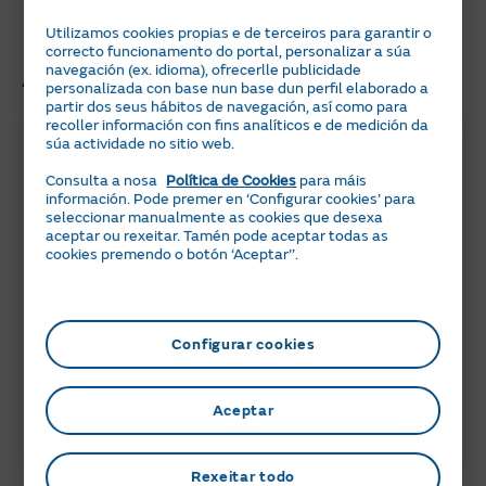
cho perdas!
Utilizamos cookies propias e de terceiros para garantir o
correcto funcionamento do portal, personalizar a súa
Artigos relacionados
navegación (ex. idioma), ofrecerlle publicidade
personalizada con base nun base dun perfil elaborado a
partir dos seus hábitos de navegación, así como para
recoller información con fins analíticos e de medición da
súa actividade no sitio web.
Consulta a nosa
Política de Cookies
para máis
información. Pode premer en ‘Configurar cookies’ para
seleccionar manualmente as cookies que desexa
aceptar ou rexeitar. Tamén pode aceptar todas as
cookies premendo o botón ‘Aceptar’’.
6 min
05 JULIO 2024
Configurar cookies
Peajes de electricidad 2026: ¿Qué
necesitas saber?
Aceptar
ACTUALIDAD
Rexeitar todo