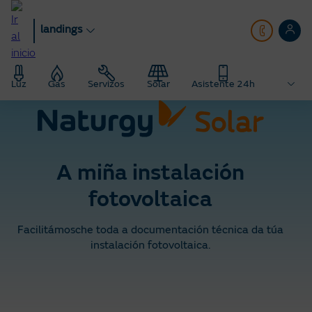
Ir
ao
landings
contido
principal
Luz
Gas
Servizos
Solar
Asistente 24h
A miña instalación
fotovoltaica
Facilitámosche toda a documentación técnica da túa
instalación fotovoltaica.