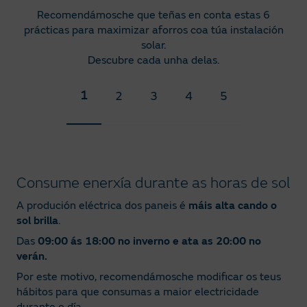
Recomendámosche que teñas en conta estas 6
prácticas para maximizar aforros coa túa instalación
solar.
Descubre cada unha delas.
1
2
3
4
5
Consume enerxía durante as horas de sol
A produción eléctrica dos paneis é
máis alta cando o
sol brilla
.
Das
09:00 ás 18:00 no inverno e ata as 20:00 no
verán.
Por este motivo, recomendámosche modificar os teus
hábitos para que consumas a maior electricidade
durante o día.