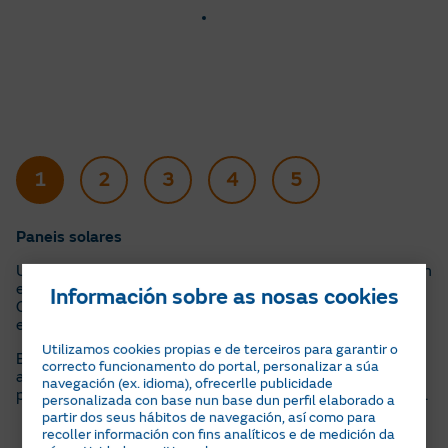
1
2
3
4
5
Paneis solares
Un panel solar é un dispositivo que converte a luz solar en
electricidade mediante a conversión fotovoltaica.
Información sobre as nosas cookies
Composto por células solares de silicio, xera corrente
eléctrica ao expoñerse ao sol.
Utilizamos cookies propias e de terceiros para garantir o
Esta electricidade pode usarse directamente,
correcto funcionamento do portal, personalizar a súa
almacenarse en baterías ou inxectarse á rede,
navegación (ex. idioma), ofrecerlle publicidade
proporcionando unha fonte de enerxía limpa e renovable.
personalizada con base nun base dun perfil elaborado a
partir dos seus hábitos de navegación, así como para
Fichas técnicas
recoller información con fins analíticos e de medición da