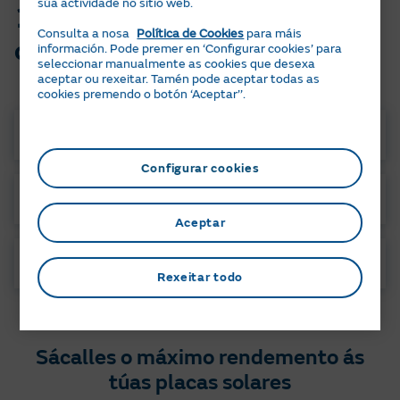
súa actividade no sitio web.
Elixe o tipo de produto ou
Consulta a nosa
Política de Cookies
para máis
compoñente instalado:
información. Pode premer en ‘Configurar cookies’ para
seleccionar manualmente as cookies que desexa
aceptar ou rexeitar. Tamén pode aceptar todas as
cookies premendo o botón ‘Aceptar’’.
Paneis
Inversor
Configurar cookies
Baterías
Estrutura
Aceptar
Punto de recarga
Garantías
Rexeitar todo
Sácalles o máximo rendemento ás
túas placas solares