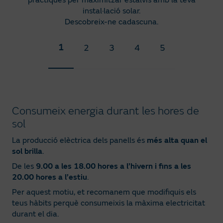
instal·lació solar.
Descobreix-ne cadascuna.
1
2
3
4
5
Consumeix energia durant les hores de
sol
La producció elèctrica dels panells és
més alta quan el
sol brilla
.
De les
9.00 a les 18.00 hores a l’hivern i fins a les
20.00 hores a l’estiu
.
Per aquest motiu, et recomanem que modifiquis els
teus hàbits perquè consumeixis la màxima electricitat
durant el dia.