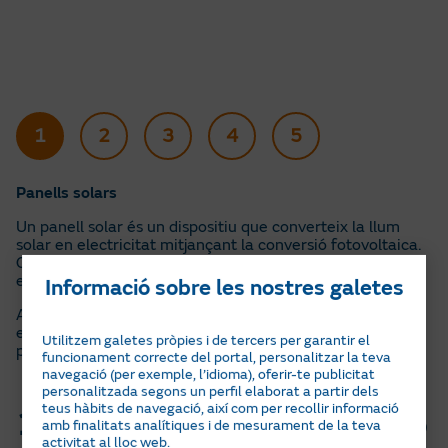
1
2
3
4
5
Panells solars
Un panell solar és un dispositiu que converteix la llum
solar en electricitat mitjançant la conversió fotovoltaica.
Compost per cèl·lules solars de silici, genera corrent
elèctric en ser exposat al sol.
Informació sobre les nostres galetes
Aquesta electricitat es pot utilitzar directament,
emmagatzemar en bateries o injectar a la xarxa, per
Utilitzem galetes pròpies i de tercers per garantir el
proporcionar una font d’energia neta i renovable.
funcionament correcte del portal, personalitzar la teva
navegació (per exemple, l’idioma), oferir-te publicitat
Fitxes tècniques
personalitzada segons un perfil elaborat a partir dels
teus hàbits de navegació, així com per recollir informació
Tria el tipus de producte o
amb finalitats analítiques i de mesurament de la teva
activitat al lloc web.