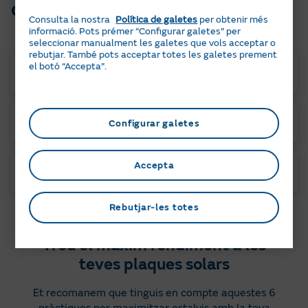
component instal·lat:
Consulta la nostra
Política de galetes
per obtenir més
informació. Pots prémer “Configurar galetes” per
seleccionar manualment les galetes que vols acceptar o
rebutjar. També pots acceptar totes les galetes prement
el botó “Accepta”.
Panells
Inversor
Bateries
Estructura
Configurar galetes
Accepta
Punt de recàrrega
Garanties
Rebutjar-les totes
Treu el màxim rendiment a les
teves plaques solars
Et recomanem que tinguis en compte aquestes 6
pràctiques per maximitzar estalvis amb la teva