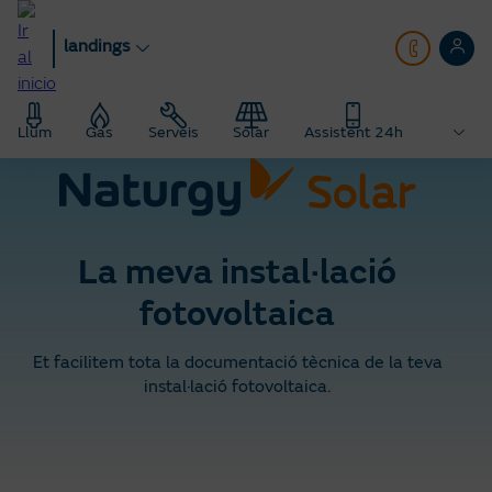
Anar
al
landings
contingut
principal
Llum
Gas
Serveis
Solar
Assistent 24h
La meva instal·lació
fotovoltaica
Et facilitem tota la documentació tècnica de la teva
instal·lació fotovoltaica.