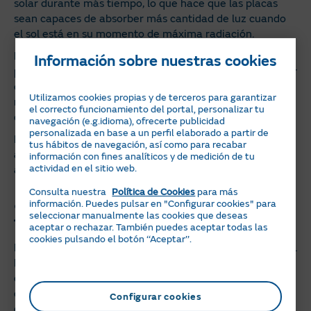
solar durante más tiempo, lo que hace que las placas
sean capaces de absorber más cantidad de luz cuando
el sol está en su momento de máxima radiación.
No obstante, el ángulo de inclinación perfecto también
Información sobre nuestras cookies
puede variar en función de la latitud. En las zonas del sur
de España, más cercanas al ecuador, se alcanza la
Utilizamos cookies propias y de terceros para garantizar
máxima eficacia con un ángulo de inclinación más bajo,
el correcto funcionamiento del portal, personalizar tu
de entre 25 y 30 grados.
navegación (e.g.idioma), ofrecerte publicidad
personalizada en base a un perfil elaborado a partir de
En cambio, las regiones del norte suelen necesitar un
tus hábitos de navegación, así como para recabar
ángulo mayor, de entre 30 y 40 grados
información con fines analíticos y de medición de tu
actividad en el sitio web.
aproximadamente.
Consulta nuestra
Política de Cookies
para más
¿Qué ocurre si las placas solares no
información. Puedes pulsar en "Configurar cookies" para
seleccionar manualmente las cookies que deseas
tienen la orientación correcta?
aceptar o rechazar. También puedes aceptar todas las
cookies pulsando el botón ‘‘Aceptar’’.
En cualquier caso, estos datos son una simple referencia.
Para saber qué orientación y ángulo son más ideales en
cada caso es importante realizar un estudio previo que
determine dichos factores en función de la ubicación
Configurar cookies
exacta de la vivienda.