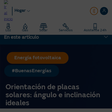
Pasar
al
Hogar
contenido
principal
Hogar
Blog
Energía Fotovoltaica: Consejos sobre solar
Luz
Gas
Solar
Servicios
Asistente 24h
Orientación de placas solares: ángulo e inclinación ideales
En este artículo
Energía fotovoltaica
#BuenasEnergías
Orientación de placas
solares: ángulo e inclinación
ideales