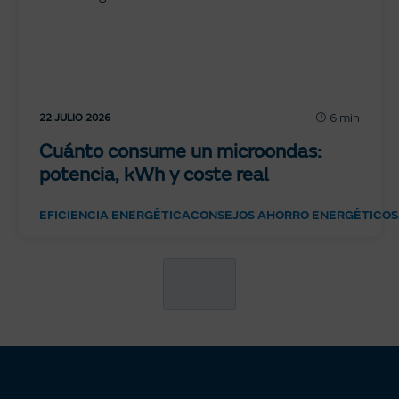
6 min
22 JULIO 2026
Cuánto consume un microondas:
potencia, kWh y coste real
EFICIENCIA ENERGÉTICA
CONSEJOS AHORRO ENERGÉTICO
S