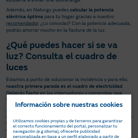
ayudarte a evitar una sobrecarga.
Además, en Naturgy puedes
calcular la potencia
eléctrica óptima
para tu hogar gracias a nuestro
recomendador
. ¿Lo conocías? Con la potencia adecuada,
podrás ahorrar mucho en la factura de la luz.
¿Qué puedes hacer si se va
luz? Consulta el cuadro de
luces
Estamos a punto de solucionar la incidencia y para ello,
nuestra primera parada es el cuadro de electricidad
.
Deberás fijarte en los interruptores y comprobar que
todos estén activados
correctamente (hacia arriba).
Información sobre nuestras cookies
¿Hay alguno bajado?
En ese caso, intenta subirlo. Si se
queda arriba, todo volverá a la normalidad y recuperarás
Utilizamos cookies propias y de terceros para garantizar
la luz. Si no es así, el fallo puede que sea de algún
el correcto funcionamiento del portal, personalizar tu
electrodoméstico que tengas conectado. Desconéctalo.
navegación (e.g.idioma), ofrecerte publicidad
personalizada en base a un perfil elaborado a partir de