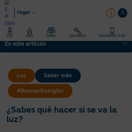
Pasar
al
Hogar
contenido
principal
Hogar
Blog
Luz
Gas
Solar
Servicios
Asistente 24h
Saber Más: Te enseñamos todo sobre energía
En este artículo
¿Sabes qué hacer si se va la luz?
Luz
Saber más
#BuenasEnergías
¿Sabes qué hacer si se va la
luz?