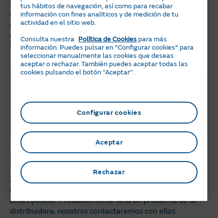
¿Y si todos los interruptores están hacia arriba, pero
tus hábitos de navegación, así como para recabar
sigues a oscuras?
En ese caso, espera unos minutos a
información con fines analíticos y de medición de tu
actividad en el sitio web.
que el servicio de luz se restablezca o
llámanos
. Hay
otros motivos, como una
sobrecarga en la red
. Si es así,
Consulta nuestra
Política de Cookies
para más
te mantendremos informado en todo momento.
información. Puedes pulsar en "Configurar cookies" para
seleccionar manualmente las cookies que deseas
aceptar o rechazar. También puedes aceptar todas las
cookies pulsando el botón ‘‘Aceptar’’.
Ahorra con la
energía del sol
Configurar cookies
Descubre las ventajas de instalar placas solares
con Naturgy Solar
Calcula tu ahorro
Aceptar
Si se va la luz en casa, estamos aquí
Rechazar
¿Has seguido estos pasos y no consigues solucionar la
incidencia? Llámanos para que podamos ocuparnos lo
antes posible. Probablemente será un problema de la
distribuidora, nosotros contactaremos con ellos.