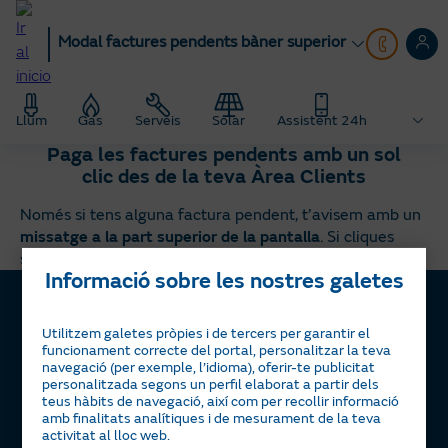
Anar
al
Modal factures pendents bàner superior
contingut
principal
Llum
Gas
Serveis
Solar
Assistent 24h
Paga les factures pendents amb un sol
clic des de la teva Àrea Clients
Només si tens alguna factura pendent, t’avisem amb un
missatge a la part superior de la pantalla
. Si cliques
sobre el missatge, et portarà a fer el pagament pendent:
Informació sobre les nostres galetes
Utilitzem galetes pròpies i de tercers per garantir el
funcionament correcte del portal, personalitzar la teva
Llum i gas
navegació (per exemple, l’idioma), oferir-te publicitat
Tarifa Plana
Serveis
personalitzada segons un perfil elaborat a partir dels
teus hàbits de navegació, així com per recollir informació
Tarifa Por Uso
Servigas
Solar
amb finalitats analítiques i de mesurament de la teva
activitat al lloc web.
Tarifa Noche
Servielectric