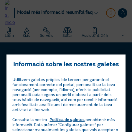
Anar
al
Modal més informació resumfol faq
contingut
principal
Llum
Gas
Serveis
Solar
Assistent 24h
Informació sobre les nostres galetes
Llum i gas
Tarifa Plana
Serveis
Utilitzem galetes pròpies i de tercers per garantir el
funcionament correcte del portal, personalitzar la teva
Tarifa Por Uso
Servigas
Solar
navegació (per exemple, l’idioma), oferir-te publicitat
Tarifa Noche
Servielectric
personalitzada segons un perfil elaborat a partir dels
Plaques solars
Beneficis
teus hàbits de navegació, així com per recollir informació
Tarifa Dinámica Luz
Servillar
Tarifa Solar
La teva Àrea Clients
Ajuda
amb finalitats analítiques i de mesurament de la teva
activitat al lloc web.
Alta llum
Calderes
Servisolar
Consells d’estalvi energètic
Contacte
Consulta la nostra
Política de galetes
per obtenir més
Alta gas
Aire condicionat
Compensació d’excedents
Certificacions d’interès
Preguntes freqüents
informació. Pots prémer “Configurar galetes” per
Calculadora m³ a KWh
seleccionar manualment les galetes que vols acceptar o
Bateria Virtual
Aliança Naturgy i Moeve
Política de reclamacions