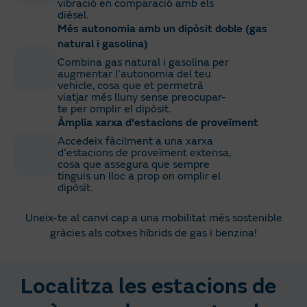
vibració en comparació amb els
dièsel.
Més autonomia amb un dipòsit doble (gas
natural i gasolina)
Combina gas natural i gasolina per
augmentar l’autonomia del teu
vehicle, cosa que et permetrà
viatjar més lluny sense preocupar-
te per omplir el dipòsit.
Àmplia xarxa d'estacions de proveïment
Accedeix fàcilment a una xarxa
d'estacions de proveïment extensa,
cosa que assegura que sempre
tinguis un lloc a prop on omplir el
dipòsit.
Uneix-te al canvi cap a una mobilitat més sostenible
gràcies als cotxes híbrids de gas i benzina!
Localitza les estacions de