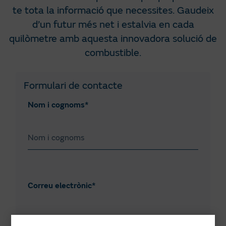
te tota la informació que necessites. Gaudeix
d’un futur més net i estalvia en cada
quilòmetre amb aquesta innovadora solució de
combustible.
Formulari de contacte
Nom i cognoms*
Correu electrònic*