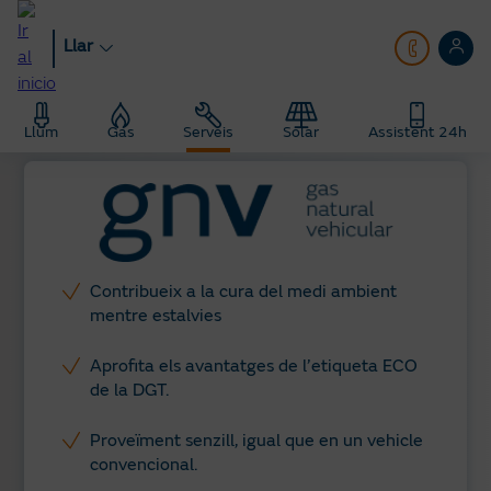
Anar
al
Llar
contingut
principal
Llar
Serveis
Vehicle amb gas natural
Llum
Gas
Serveis
Solar
Assistent 24h
Contribueix a la cura del medi ambient
mentre estalvies
Aprofita els avantatges de l’etiqueta ECO
de la DGT.
Proveïment senzill, igual que en un vehicle
convencional.