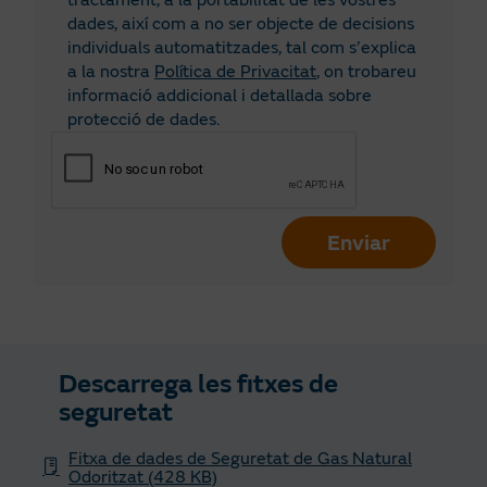
tractament, a la portabilitat de les vostres
Ciudad Real
dades, així com a no ser objecte de decisions
individuals automatitzades, tal com s’explica
Còrdova
a la nostra
Política de Privacitat
, on trobareu
informació addicional i detallada sobre
Conca
protecció de dades.
Girona
Granada
Guadalajara
Enviar
Guipúscoa
Huelva
Osca
Descarrega les fitxes de
Illes Balears
seguretat
Jaén
Fitxa de dades de Seguretat de Gas Natural
Odoritzat (428 KB)