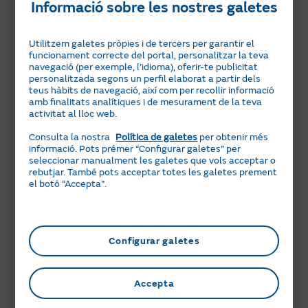
Informació sobre les nostres galetes
Utilitzem galetes pròpies i de tercers per garantir el
Telèfon de contacte *
funcionament correcte del portal, personalitzar la teva
navegació (per exemple, l’idioma), oferir-te publicitat
personalitzada segons un perfil elaborat a partir dels
teus hàbits de navegació, així com per recollir informació
amb finalitats analítiques i de mesurament de la teva
activitat al lloc web.
Consulta la nostra
Política de galetes
per obtenir més
informació. Pots prémer “Configurar galetes” per
seleccionar manualment les galetes que vols acceptar o
Província*
rebutjar. També pots acceptar totes les galetes prement
el botó “Accepta”.
Selecciona una opció
La Corunya
Configurar galetes
Àlaba
La teva consulta
Accepta
Albacete