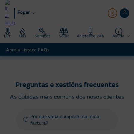
Ir
ao
Fogar
contido
principal
Luz
Gas
Servizos
Solar
Asistente 24h
Axuda
Abre a Listaxe FAQs
Fogar
Axuda
Preguntas e xestións frecuentes
Preguntas e xestións frecuentes
As dúbidas máis comúns dos nosos clientes
Por que varía o importe da miña
factura?