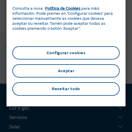
non temos word
Consulta a nosa
Política de Cookies
para máis
información. Pode premer en ‘Configurar cookies’ para
seleccionar manualmente as cookies que desexa
Pareceuche útil esta información?
aceptar ou rexeitar. Tamén pode aceptar todas as
cookies premendo o botón ‘Aceptar’’.
Preguntas e xestións relacionadas
Configurar cookies
Como podo instalar placas solares?
Aceptar
Rexeitar todo
Luz e gas
Tarifa Plana
Servizos
Tarifa Por Uso
Servigas
Solar