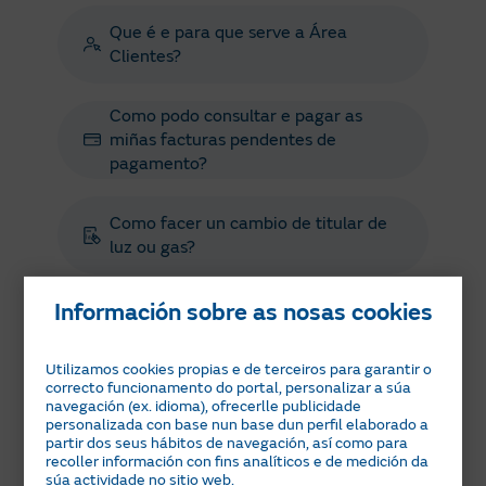
Que é e para que serve a Área
Clientes?
Como podo consultar e pagar as
miñas facturas pendentes de
pagamento?
Como facer un cambio de titular de
luz ou gas?
Información sobre as nosas cookies
Como aplican o IVE e o resto dos
impostos?
Utilizamos cookies propias e de terceiros para garantir o
correcto funcionamento do portal, personalizar a súa
navegación (ex. idioma), ofrecerlle publicidade
personalizada con base nun base dun perfil elaborado a
En que consiste a Tarifa Plana Zen
partir dos seus hábitos de navegación, así como para
Dual?
recoller información con fins analíticos e de medición da
súa actividade no sitio web.