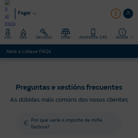
Ir
ao
Fogar
contido
principal
Luz
Gas
Servizos
Solar
Asistente 24h
Axuda
Abre a Listaxe FAQs
Fogar
Axuda
Preguntas e xestións frecuentes
Preguntas e xestións frecuentes
As dúbidas máis comúns dos nosos clientes
Por que varía o importe da miña
factura?