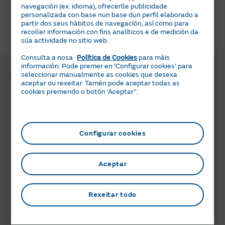
navegación (ex. idioma), ofrecerlle publicidade
Included(Id:1615694860019;Type:GNF_Multisegmento)]
personalizada con base nun base dun perfil elaborado a
partir dos seus hábitos de navegación, así como para
recoller información con fins analíticos e de medición da
Pareceuche útil esta información?
súa actividade no sitio web.
Consulta a nosa
Política de Cookies
para máis
información. Pode premer en ‘Configurar cookies’ para
seleccionar manualmente as cookies que desexa
Preguntas e xestións relacionadas
aceptar ou rexeitar. Tamén pode aceptar todas as
cookies premendo o botón ‘Aceptar’’.
Como sei o que teño contratado?
Configurar cookies
Como interpretar a información da
miña factura?
Aceptar
Como rexistrarse en Área Clientes?
Rexeitar todo