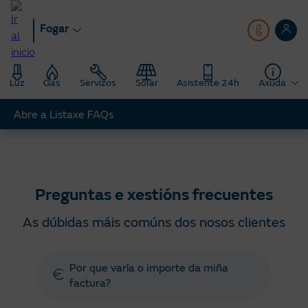
Ir
ao
Fogar
contido
principal
Luz
Gas
Servizos
Solar
Asistente 24h
Axuda
Abre a Listaxe FAQs
Fogar
Axuda
Preguntas e xestións frecuentes
Preguntas e xestións frecuentes
As dúbidas máis comúns dos nosos clientes
Por que varía o importe da miña
factura?