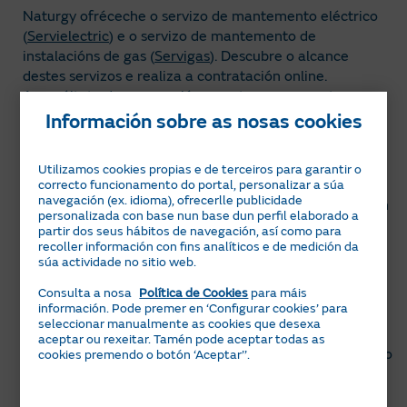
Naturgy ofréceche o servizo de mantemento eléctrico
(
Servielectric
) e o servizo de mantemento de
instalacións de gas (
Servigas
). Descubre o alcance
destes servizos e realiza a contratación online.
Aprovéitate das promocións que temos para o teu
negocio!
Información sobre as nosas cookies
Se o que necesitas é realizar a instalación de
climatización ou calefacción para o teu negocio,
Utilizamos cookies propias e de terceiros para garantir o
Naturgy ofréceche un servizo que comprende o
correcto funcionamento do portal, personalizar a súa
navegación (ex. idioma), ofrecerlle publicidade
dimensionamento axeitado, subministración, instalación
personalizada con base nun base dun perfil elaborado a
e posta en marcha dos equipos, ao mellor prezo e coas
partir dos seus hábitos de navegación, así como para
mellores facilidades de pagamento. Descubre o alcance
recoller información con fins analíticos e de medición da
súa actividade no sitio web.
destes servizos e contacta para pedir orzamento, de
xeito gratuíto, facendo clic en
Climatización
ou
Consulta a nosa
Política de Cookies
para máis
Calefacción
.
información. Pode premer en ‘Configurar cookies’ para
seleccionar manualmente as cookies que desexa
Ademais, se tes unha instalación fotovoltaica, poderás
aceptar ou rexeitar. Tamén pode aceptar todas as
contratar
Servielectric GC con Fotovoltaica
, que inclúe o
cookies premendo o botón ‘Aceptar’’.
mantemento preventivo de todos os equipos que
compoñen a túa instalación fotovoltaica, cuxa