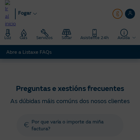
Ir
ao
Fogar
contido
principal
Luz
Gas
Servizos
Solar
Asistente 24h
Axuda
Abre a Listaxe FAQs
Fogar
Axuda
Preguntas e xestións frecuentes
Preguntas e xestións frecuentes
As dúbidas máis comúns dos nosos clientes
Por que varía o importe da miña
factura?