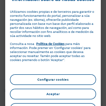
Se tes dúbidas sobre que servizo de mantemento tes
contratado, animámoste a que entres na túa Área
Utilizamos cookies propias e de terceiros para garantir o
Cliente ou na App de Naturgy Clientes e accedas á
correcto funcionamento do portal, personalizar a súa
opción do menú
Produtos
que che mostrará todo o que
navegación (ex. idioma), ofrecerlle publicidade
personalizada con base nun base dun perfil elaborado a
teñas contratado connosco.
partir dos seus hábitos de navegación, así como para
recoller información con fins analíticos e de medición da
Ademais, para que poidas consultar o detalle das
súa actividade no sitio web.
características do teu servizo contratado, dámosche
acceso a este carrusel de produtos no que localizarás o
Consulta a nosa
Política de Cookies
para máis
información. Pode premer en ‘Configurar cookies’ para
produto e poderás ver os seus detalles.
seleccionar manualmente as cookies que desexa
Localiza os teus produtos
aceptar ou rexeitar. Tamén pode aceptar todas as
cookies premendo o botón ‘Aceptar’’.
Pareceuche útil esta información?
Configurar cookies
Preguntas e xestións relacionadas
Aceptar
Que características ten a miña tarifa