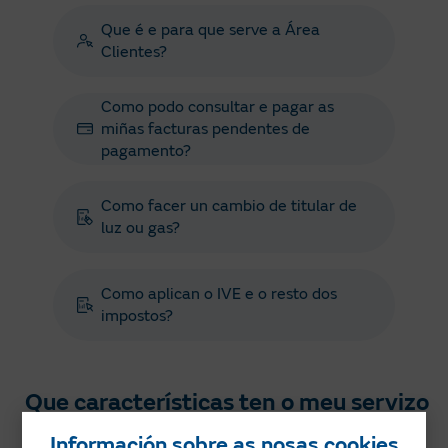
Que é e para que serve a Área
Clientes?
Como podo consultar e pagar as
miñas facturas pendentes de
pagamento?
Como facer un cambio de titular de
luz ou gas?
Como aplican o IVE e o resto dos
impostos?
Que características ten o meu servizo
de mantemento contratado?
Información sobre as nosas cookies