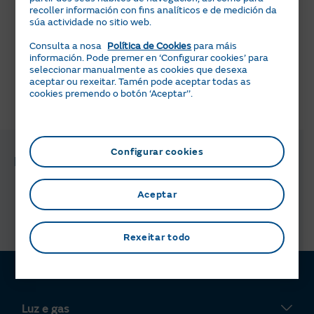
recoller información con fins analíticos e de medición da
Poñémoscho doado! Se tes contratado o Seguro de
súa actividade no sitio web.
Protección de Facturas para cubrir os teus pagamentos
en caso de imprevistos, repasa dende aquí as súas
Consulta a nosa
Política de Cookies
para máis
información. Pode premer en ‘Configurar cookies’ para
características e coberturas.
seleccionar manualmente as cookies que desexa
aceptar ou rexeitar. Tamén pode aceptar todas as
cookies premendo o botón ‘Aceptar’’.
Pareceuche útil esta información?
Configurar cookies
Preguntas e xestións relacionadas
Aceptar
Como sei o que teño contratado?
Rexeitar todo
Luz e gas