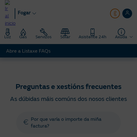
Ir
ao
Fogar
contido
principal
Luz
Gas
Servizos
Solar
Asistente 24h
Axuda
Abre a Listaxe FAQs
Fogar
Axuda
Preguntas e xestións frecuentes
Preguntas e xestións frecuentes
As dúbidas máis comúns dos nosos clientes
Por que varía o importe da miña
factura?