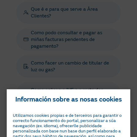
Que é e para que serve a Área
Clientes?
Como podo consultar e pagar as
miñas facturas pendentes de
pagamento?
Como facer un cambio de titular de
luz ou gas?
Como aplican o IVE e o resto dos
impostos?
Información sobre as nosas cookies
Utilizamos cookies propias e de terceiros para garantir o
correcto funcionamento do portal, personalizar a súa
Como funciona o Seguro de
navegación (ex. idioma), ofrecerlle publicidade
Protección de Facturas?
personalizada con base nun base dun perfil elaborado a
partir dos seus hábitos de navegación, así como para