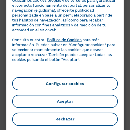
Utilizamos cookies propias y de terceros para garantizar
el correcto funcionamiento del portal, personalizar tu
Queremos que tengas toda la información necesaria
navegación (e.g.idioma), ofrecerte publicidad
antes de tomar la decisión de baja de un servicio de
personalizada en base a un perfil elaborado a partir de
mantenimiento. Recuerda que tenemos diferentes
tus hábitos de navegación, así como para recabar
modalidades de servicios.
Saber más
.
información con fines analíticos y de medición de tu
actividad en el sitio web.
Para solicitar la baja de un servicio de mantenimiento
Consulta nuestra
Política de Cookies
para más
llama al teléfono
912 015 000
o 900 40 80 80.
información. Puedes pulsar en "Configurar cookies" para
seleccionar manualmente las cookies que deseas
aceptar o rechazar. También puedes aceptar todas las
cookies pulsando el botón ‘‘Aceptar’’.
¿Te ha parecido útil esta información?
Preguntas y gestiones relacionadas
Configurar cookies
¿Cómo sé lo que tengo contratado?
Aceptar
Rechazar
¿Cómo funciona la baja de un
servicio de mantenimiento?