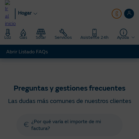
Pasar
al
Hogar
contenido
principal
Luz
Gas
Solar
Servicios
Asistente 24h
Ayuda
Abrir Listado FAQs
Hogar
Ayuda
Preguntas y gestiones frecuentes
Preguntas y gestiones frecuentes
Las dudas más comunes de nuestros clientes
¿Por qué varía el importe de mi
factura?