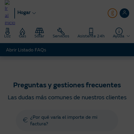
Pasar
al
Hogar
contenido
principal
Luz
Gas
Solar
Servicios
Asistente 24h
Ayuda
Abrir Listado FAQs
Hogar
Ayuda
Preguntas y gestiones frecuentes
Preguntas y gestiones frecuentes
Las dudas más comunes de nuestros clientes
¿Por qué varía el importe de mi
factura?