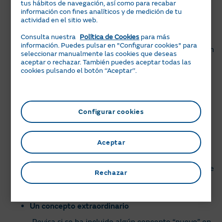
tus hábitos de navegación, así como para recabar
facturación y que éste está indicado en tu factura
información con fines analíticos y de medición de tu
debajo del nombre del producto
actividad en el sitio web.
Facturación separada de gas y de luz
Consulta nuestra
Política de Cookies
para más
información. Puedes pulsar en "Configurar cookies" para
Recuerda que desde hace un tiempo la facturación
seleccionar manualmente las cookies que deseas
es separada para el gas y la luz. Recibirás la
aceptar o rechazar. También puedes aceptar todas las
cookies pulsando el botón ‘‘Aceptar’’.
factura de la luz cada mes, sea cual sea el
producto contratado de luz, y la del gas cada dos
meses (excepto que hayas contratado la tarifa
plana en gas).
Configurar cookies
Facturación de servicios de mantenimiento
Todos los servicios se facturan en cuotas
Aceptar
mensuales y todas estas cuotas se añaden la
factura mensual de la luz, si tienes la luz
contratada con nosotros. Solo si tienes únicamente
Rechazar
el gas con nosotros, se añadirán a la factura del
gas.
Un concepto extraordinario