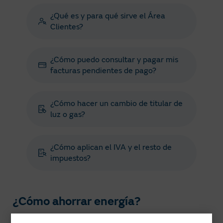
¿Qué es y para qué sirve el Área
Clientes?
¿Cómo puedo consultar y pagar mis
facturas pendientes de pago?
¿Cómo hacer un cambio de titular de
luz o gas?
¿Cómo aplican el IVA y el resto de
impuestos?
¿Cómo ahorrar energía?
Conoce nuestros consejos para ahorrar en tu consumo