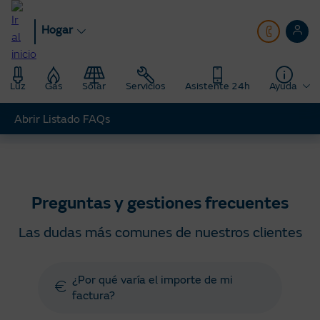
Pasar
al
Hogar
contenido
principal
Luz
Gas
Solar
Servicios
Asistente 24h
Ayuda
Abrir Listado FAQs
Hogar
Ayuda
Preguntas y gestiones frecuentes
Preguntas y gestiones frecuentes
Las dudas más comunes de nuestros clientes
¿Por qué varía el importe de mi
factura?