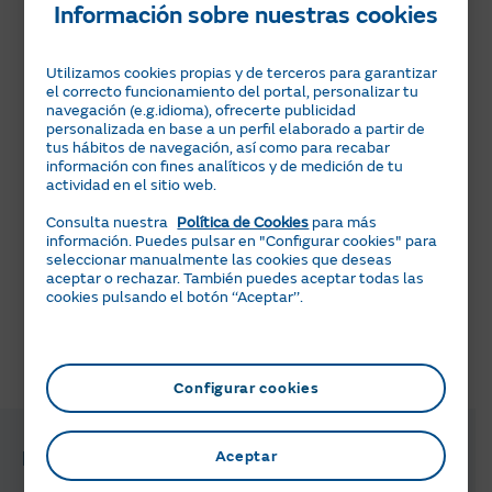
Información sobre nuestras cookies
de energía en tu hogar.
Te ayudamos a que conozcas los mejores usos en:
Utilizamos cookies propias y de terceros para garantizar
Calefacción
el correcto funcionamiento del portal, personalizar tu
Agua caliente
navegación (e.g.idioma), ofrecerte publicidad
personalizada en base a un perfil elaborado a partir de
Electrodomésticos
tus hábitos de navegación, así como para recabar
Cocina
información con fines analíticos y de medición de tu
Iluminación
actividad en el sitio web.
Y así minimizar tu gasto de energía.
Consulta nuestra
Política de Cookies
para más
información. Puedes pulsar en "Configurar cookies" para
seleccionar manualmente las cookies que deseas
aceptar o rechazar. También puedes aceptar todas las
Consejos de ahorro
cookies pulsando el botón ‘‘Aceptar’’.
¿Te ha parecido útil esta información?
Configurar cookies
Preguntas y gestiones relacionadas
Aceptar