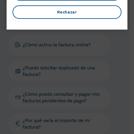
Preguntas y gestiones relacionadas
Rechazar
¿Qué es la factura online y qué
ventajas tiene?
¿Cómo activo la factura online?
¿Puedo solicitar duplicado de una
factura?
¿Cómo puedo consultar y pagar mis
facturas pendientes de pago?
¿Por qué varía el importe de mi
factura?