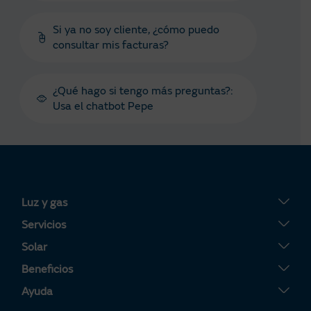
Si ya no soy cliente, ¿cómo puedo
consultar mis facturas?
¿Qué hago si tengo más preguntas?:
Usa el chatbot Pepe
Luz y gas
Tarifa Plana
Servicios
Tarifa Por Uso
Servigas
Solar
Tarifa Noche
Servielectric
Placas solares
Beneficios
Tarifa Dinámica Luz
Servihogar
Tarifa Solar
Tu Área Clientes
Ayuda
Alta luz
Calderas
Servisolar