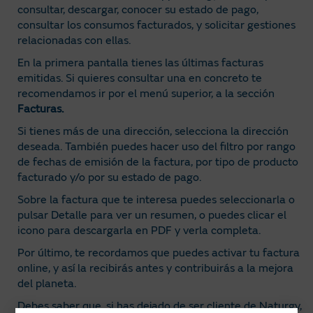
consultar, descargar, conocer su estado de pago,
consultar los consumos facturados, y solicitar gestiones
relacionadas con ellas.
En la primera pantalla tienes las últimas facturas
emitidas. Si quieres consultar una en concreto te
recomendamos ir por el menú superior, a la sección
Facturas.
Si tienes más de una dirección, selecciona la dirección
deseada. También puedes hacer uso del filtro por rango
de fechas de emisión de la factura, por tipo de producto
facturado y/o por su estado de pago.
Sobre la factura que te interesa puedes seleccionarla o
pulsar Detalle para ver un resumen, o puedes clicar el
icono para descargarla en PDF y verla completa.
Por último, te recordamos que puedes activar tu factura
online, y así la recibirás antes y contribuirás a la mejora
del planeta.
Debes saber que, si has dejado de ser cliente de Naturgy,