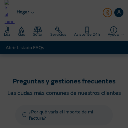
Pasar
al
Hogar
contenido
principal
Luz
Gas
Solar
Servicios
Asistente 24h
Ayuda
Abrir Listado FAQs
Hogar
Ayuda
Preguntas y gestiones frecuentes
Preguntas y gestiones frecuentes
Las dudas más comunes de nuestros clientes
¿Por qué varía el importe de mi
factura?