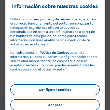
pero eras usuario del Área Clientes, puedes seguir
Información sobre nuestras cookies
entrando solo desde la web para acceder a tu histórico
de facturas.
Utilizamos cookies propias y de terceros para garantizar
Si no es tu caso, selecciona la sugerencia aquí abajo y te
el correcto funcionamiento del portal, personalizar tu
ayudamos 👇
navegación (e.g.idioma), ofrecerte publicidad
personalizada en base a un perfil elaborado a partir de
tus hábitos de navegación, así como para recabar
información con fines analíticos y de medición de tu
Canales de atención
actividad en el sitio web.
Consulta nuestra
Política de Cookies
para más
Ir a Área Cliente
información. Puedes pulsar en "Configurar cookies" para
seleccionar manualmente las cookies que deseas
aceptar o rechazar. También puedes aceptar todas las
Descarga la App de Área Clientes
cookies pulsando el botón ‘‘Aceptar’’.
Configurar cookies
¿Te ha parecido útil esta información?
Aceptar