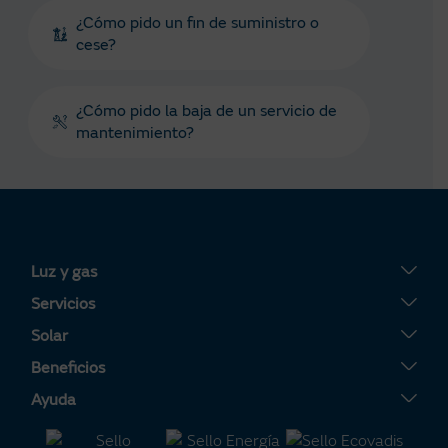
¿Cómo pido un fin de suministro o
cese?
¿Cómo pido la baja de un servicio de
mantenimiento?
Luz y gas
Tarifa Plana
Servicios
Tarifa Por Uso
Servigas
Solar
Tarifa Noche
Servielectric
Placas solares
Beneficios
Tarifa Dinámica Luz
Servihogar
Tarifa Solar
Tu Área Clientes
Ayuda
Alta luz
Calderas
Servisolar
Consejos de ahorro energético
Contacto