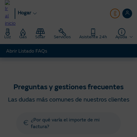
Pasar
al
Hogar
contenido
principal
Luz
Gas
Solar
Servicios
Asistente 24h
Ayuda
Abrir Listado FAQs
Hogar
Ayuda
Preguntas y gestiones frecuentes
Preguntas y gestiones frecuentes
Las dudas más comunes de nuestros clientes
¿Por qué varía el importe de mi
factura?