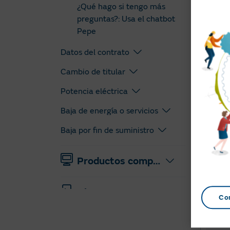
¿Qué hago si tengo más
preguntas?: Usa el chatbot
Pepe
Desc
Datos del contrato
Cambio de titular
Potencia eléctrica
¿Te h
Baja de energía o servicios
Baja por fin de suministro
Productos complementarios
Alta nuevos suministros
Co
Área clientes