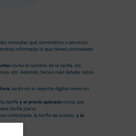
des consultar qué suministros o servicios
tendrás informado lo que tienes contratado
antes
como el nombre de la tarifa, las
cceso, etc. Además, tienes más detalle sobre
tura
, tanto en su soporte digital como en
tu tarifa
y el precio aplicado
como, por
ara tarifa plana.
ia contratada, la tarifa de acceso,
y la
manencia!