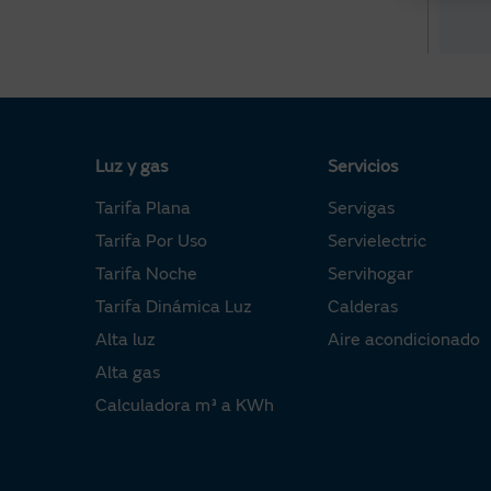
Información Útil
Urgencias
Luz y gas
Servicios
Tarifa Plana
Servigas
Tarifa Por Uso
Servielectric
Tarifa Noche
Servihogar
Tarifa Dinámica Luz
Calderas
Alta luz
Aire acondicionado
Alta gas
Calculadora m³ a KWh