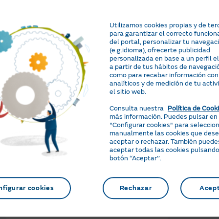
Regístrate
Ir a Á
Utilizamos cookies propias y de ter
para garantizar el correcto funcio
arga la App de Área Clientes
del portal, personalizar tu navegac
(e.g.idioma), ofrecerte publicidad
personalizada en base a un perfil 
a partir de tus hábitos de navegació
como para recabar información con
analíticos y de medición de tu activ
el sitio web.
a parecido útil esta información?
Consulta nuestra
Política de Cook
más información. Puedes pulsar en
"Configurar cookies" para seleccio
manualmente las cookies que des
Preguntas y gestiones relacionadas
aceptar o rechazar. También puede
aceptar todas las cookies pulsando
botón ‘‘Aceptar’’.
¿Cómo obtener una copia de mi
¿Cóm
contrato?
cont
nfigurar cookies
Rechazar
Acep
¿Cómo consulto o modifico mis datos
bancarios?