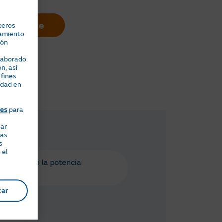
rea Cliente
ceros
namiento
ión
elaborado
n, así
 fines
idad en
ies
para
nar
eas
s
 el
o consulto la potencia
ratada?
tar