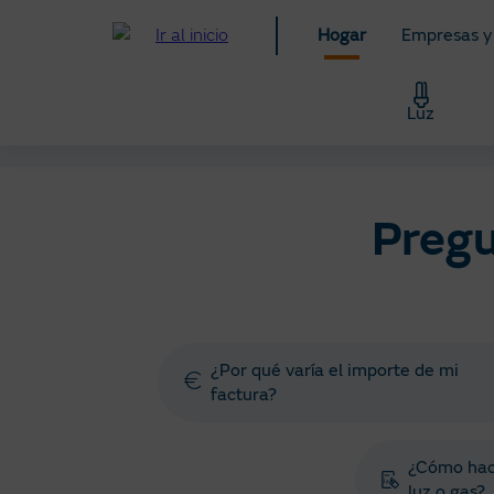
Pasar
Hogar
Empresas y
al
contenido
principal
Luz
Hogar
Ayuda
Preguntas y gestiones frecuente
Pregu
¿Por qué varía el importe de mi
factura?
¿Cómo hace
luz o gas?