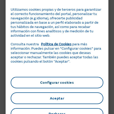
vecinos?
Utilizamos cookies propias y de terceros para garantizar
Para conocer el consumo real de cada vecino
el correcto funcionamiento del portal, personalizar tu
instalaremos equipos sobre los radiadores individuales
navegación (e.g.idioma), ofrecerte publicidad
personalizada en base a un perfil elaborado a partir de
en cada vivienda. Además, podemos colocar válvulas
tus hábitos de navegación, así como para recabar
termostáticas para regular el uso de los radiadores.
información con fines analíticos y de medición de tu
actividad en el sitio web.
Así, tienes 2 opciones para repartir el coste:
Consulta nuestra
Política de Cookies
para más
Gasconfort&Reparto
: es nuestro servicio más
información. Puedes pulsar en "Configurar cookies" para
completo y te despreocuparás de todo. Además
seleccionar manualmente las cookies que deseas
de instalar los equipos, con su garantía,
aceptar o rechazar. También puedes aceptar todas las
cookies pulsando el botón ‘‘Aceptar’’.
mantenimiento e informe de gasto por vecino,
añadimos la gestión integral de la caldera
centralizada.
Gas&Reparto
: vosotros solo os preocupáis de la
Configurar cookies
gestión de la sala de la caldera centralizada.
Nosotros os suministramos la energía y además
instalamos los equipos, con su garantía y
Aceptar
mantenimiento, y generamos los informes de
gasto por vecino.
Rechazar