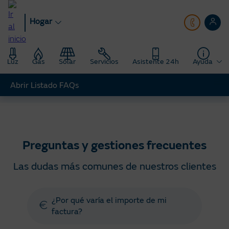
Pasar
al
Hogar
contenido
principal
Luz
Gas
Solar
Servicios
Asistente 24h
Ayuda
Abrir Listado FAQs
Hogar
Ayuda
Preguntas y gestiones frecuentes
Preguntas y gestiones frecuentes
Las dudas más comunes de nuestros clientes
¿Por qué varía el importe de mi
factura?