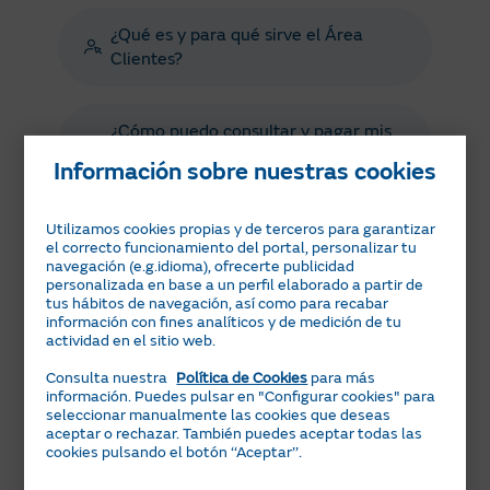
¿Qué es y para qué sirve el Área
Clientes?
¿Cómo puedo consultar y pagar mis
facturas pendientes de pago?
Información sobre nuestras cookies
¿Cómo hacer un cambio de titular de
Utilizamos cookies propias y de terceros para garantizar
el correcto funcionamiento del portal, personalizar tu
luz o gas?
navegación (e.g.idioma), ofrecerte publicidad
personalizada en base a un perfil elaborado a partir de
tus hábitos de navegación, así como para recabar
información con fines analíticos y de medición de tu
¿Cómo aplican el IVA y el resto de
actividad en el sitio web.
impuestos?
Consulta nuestra
Política de Cookies
para más
información. Puedes pulsar en "Configurar cookies" para
seleccionar manualmente las cookies que deseas
aceptar o rechazar. También puedes aceptar todas las
cookies pulsando el botón ‘‘Aceptar’’.
¿Te ha parecido útil esta información?