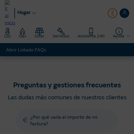
Pasar
al
Hogar
contenido
principal
Luz
Gas
Solar
Servicios
Asistente 24h
Ayuda
Abrir Listado FAQs
Hogar
Ayuda
Preguntas y gestiones frecuentes
Preguntas y gestiones frecuentes
Las dudas más comunes de nuestros clientes
¿Por qué varía el importe de mi
factura?