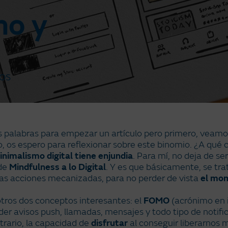
mo y
OS
s palabras para empezar un artículo pero primero, veamo
o, os espero para reflexionar sobre este binomio. ¿A qué
inimalismo digital tiene enjundia
. Para mí, no deja de s
 de
Mindfulness a lo Digital
. Y es que básicamente, se tra
las acciones mecanizadas, para no perder de vista
el mo
tros dos conceptos interesantes: el
FOMO
(acrónimo en i
der avisos push, llamadas, mensajes y todo tipo de notific
ntrario, la capacidad de
disfrutar
al conseguir liberarnos