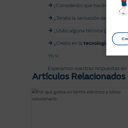
¿Consideráis que hacéis un buen 
¿Tenéis la sensación de controlarl
¿Usáis alguna técnica para contr
Co
¿Creéis en la
tecnología con #B
Yo sí.
Esperamos vuestras respuestas en l
Artículos Relacionados