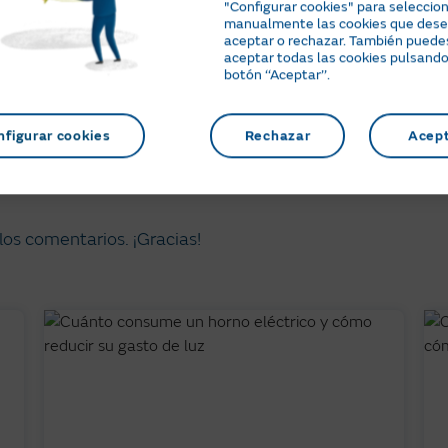
"Configurar cookies" para seleccio
uso de la tecnología?
manualmente las cookies que des
aceptar o rechazar. También puede
aceptar todas las cookies pulsando
a o es al revés?
botón ‘‘Aceptar’’.
olar esa “adicción”?
nfigurar cookies
Rechazar
Acep
uenasEnergías
?
os comentarios. ¡Gracias!