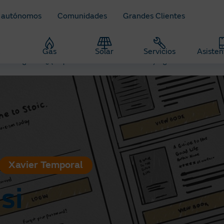
 autónomos
Comunidades
Grandes Clientes
z
Gas
Solar
Servicios
Asisten
re energía
¿Qué pasa si unimos minimalismo y digital?
Xavier Temporal
si