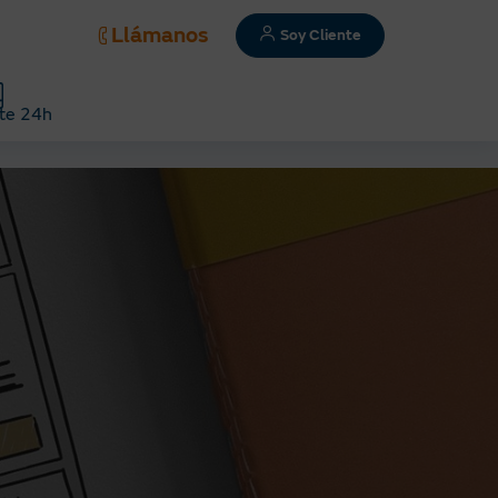
Llámanos
Soy Cliente
te 24h