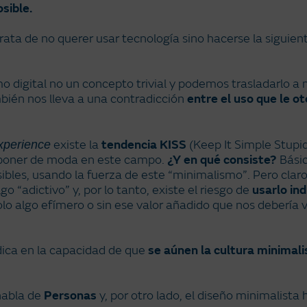
sible.
rata de no querer usar tecnología sino hacerse la siguien
mo digital no un concepto trivial y podemos trasladarlo 
bién nos lleva a una contradicción
entre el uso que le o
existe la
tendencia KISS
(Keep It Simple Stupid
xperience
 poner de moda en este campo.
¿Y en qué consiste?
Básic
ibles, usando la fuerza de este “minimalismo”. Pero claro
o “adictivo” y, por lo tanto, existe el riesgo de
usarlo in
o algo efímero o sin ese valor añadido que nos debería vi
adica en la capacidad de que
se aúnen la cultura minimali
 habla de
Personas
y, por otro lado, el diseño minimalista