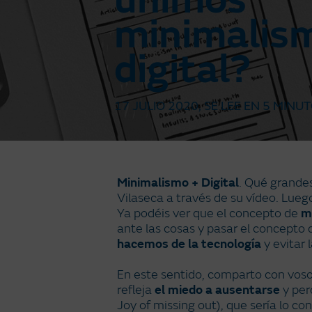
unimos
minimalis
digital?
17 JULIO 2020
, SE LEE EN
5 MINUT
Minimalismo + Digital
. Qué grande
Vilaseca a través de su vídeo. Lueg
Ya podéis ver que el concepto de
m
ante las cosas y pasar el concepto
hacemos de la tecnología
y evitar 
En este sentido, comparto con voso
refleja
el miedo a ausentarse
y per
Joy of missing out), que sería lo co