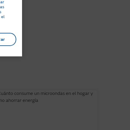
nar
eas
s
 el
tar