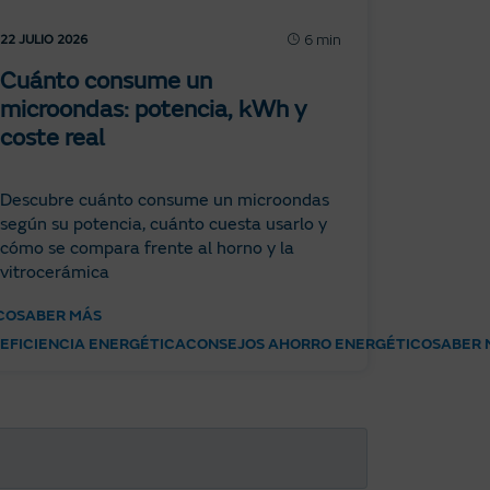
6 min
22 JULIO 2026
Cuánto consume un
microondas: potencia, kWh y
coste real
Descubre cuánto consume un microondas
según su potencia, cuánto cuesta usarlo y
cómo se compara frente al horno y la
vitrocerámica
CO
SABER MÁS
EFICIENCIA ENERGÉTICA
CONSEJOS AHORRO ENERGÉTICO
SABER 