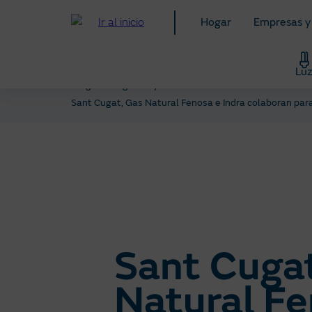
Pasar
Hogar
Empresas y
al
contenido
principal
Lu
Blog
Negocios y autónomos
Saber Más: Te ens
Sant Cugat, Gas Natural Fenosa e Indra colaboran para
Sant Cuga
Natural Fe