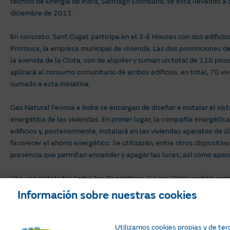
técnico de Energía de Indra, Santiago Escribano, se está llevando a
diciembre de 2011.
En concreto, Sant Cugat participa en el 3-E Houses con dos edificio
Promusa, la empresa municipal de vivienda. Las dos promociones de
la avenida de la Clota, son de alquiler y suman un total de 118 piso
aplicará al consumo comunitario de ambos edificios, en total, 70 vi
sumado a esta iniciativa.
Gas Natural Fenosa e Indra se encargan de diseñar e instalar el sis
energética de las viviendas. En primer lugar, la compañía energétic
edificios y, posteriormente, instalará en las viviendas aparatos de 
favorecer el ahorro energético. Se utilizarán, entre otros disposit
presencia que permitan encender y apagar las luces, así como apara
Una vez instalados todos los dispositivos, los inquilinos podrán co
internet el consumo real de su vivienda. De esta forma, Gas Natura
Información sobre nuestras cookies
perfil energético de cada vivienda. Con esta información, el person
inquilinos una estrategia para atenuar la curva de su consumo energ
parte del consumo de las viviendas a las horas valle, en las que la
Utilizamos cookies propias y de ter