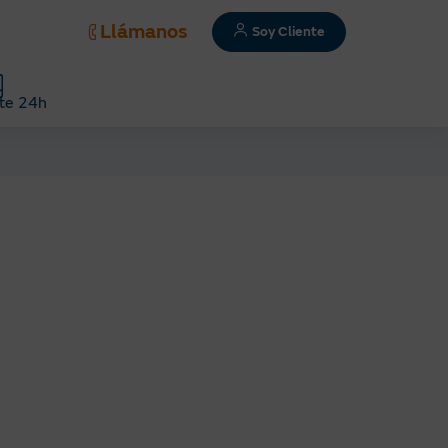
Llámanos
Soy Cliente
te 24h