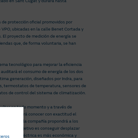
 cabo en Sant Cugat y durará hasta
s de protección oficial promovidos por
 VPO, ubicadas en la calle Benet Cortada y
s. El proyecto de medición de energía se
viendas que, de forma voluntaria, se han
tema tecnológico para mejorar la eficiencia
a auditará el consumo de energía de los dos
última generación, diseñados por Indra, para
ivos, termostatos de temperatura, sensores de
tos de control del sistema de climatización.
nsultar en todo momento y a través de
l Fenosa podrá conocer con exactitud el
al técnico de la compañía propondrá a los
ético. El objetivo es conseguir desplazar
 generación eléctrica es más económica y
ceros