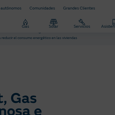
 autónomos
Comunidades
Grandes Clientes
z
Gas
Solar
Servicios
Asisten
eñamos todo sobre energía
 reducir el consumo energético en las viviendas
t, Gas
nosa e