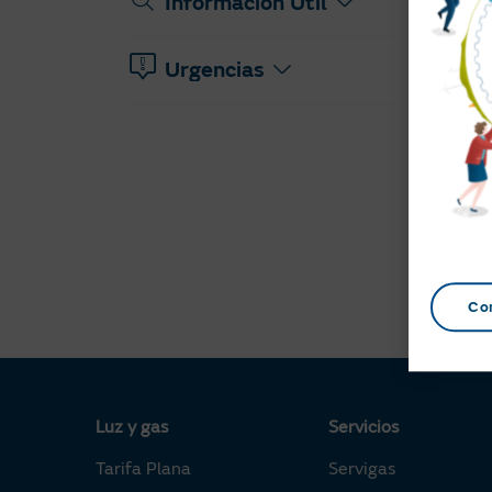
Información Útil
Urgencias
Co
Luz y gas
Servicios
Tarifa Plana
Servigas