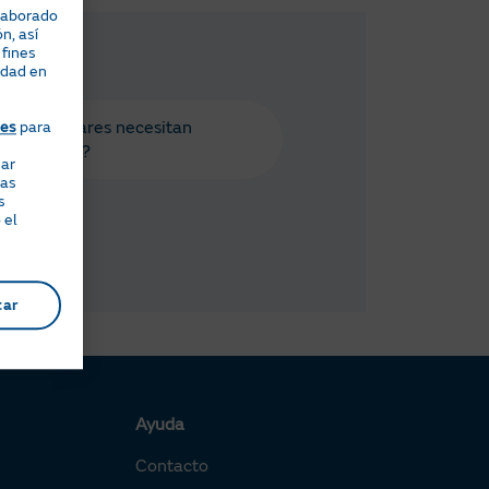
elaborado
n, así
 fines
idad en
 placas solares necesitan
ies
para
enimiento?
nar
eas
s
 el
tar
Ayuda
Contacto