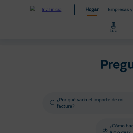
Pasar
Hogar
Empresas y
al
contenido
principal
Luz
Hogar
Ayuda
Preguntas y gestiones frecuente
Pregu
¿Por qué varía el importe de mi
factura?
¿Cómo hace
luz o gas?