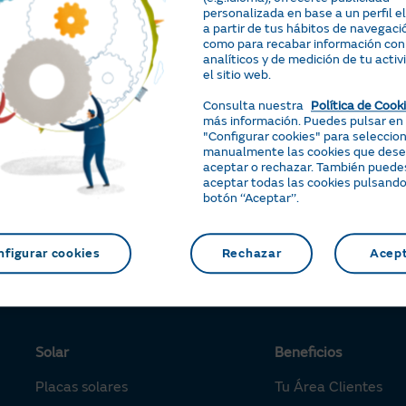
personalizada en base a un perfil 
a partir de tus hábitos de navegació
como para recabar información con
Preguntas y gestiones relacionadas
analíticos y de medición de tu activ
el sitio web.
Si tengo placas solares instaladas
¿Mis
Consulta nuestra
Política de Cook
más información. Puedes pulsar en
¿Qué tarifa de luz me aconsejáis?
mant
"Configurar cookies" para seleccio
manualmente las cookies que des
aceptar o rechazar. También puede
aceptar todas las cookies pulsando
¿Qué hago si tengo más preguntas?:
botón ‘‘Aceptar’’.
Usa el chatbot Pepe
nfigurar cookies
Rechazar
Acep
Solar
Beneficios
Placas solares
Tu Área Clientes