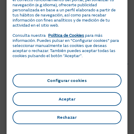
navegación (e.g.idioma), ofrecerte publicidad
detalle por año, mes o día, así como a los consumos
personalizada en base a un perfil elaborado a partir de
acumulados 😊
tus hábitos de navegación, así como para recabar
información con fines analíticos y de medición de tu
Para estimar tu próxima factura de luz, puedes
actividad en el sitio web.
consultar los kWh consumidos del periodo que te
interese e ir a buscar en tu última factura el precio que
Consulta nuestra
Política de Cookies
para más
información. Puedes pulsar en "Configurar cookies" para
te estamos aplicando en el consumo de luz, para
seleccionar manualmente las cookies que deseas
multiplicarlo por los kWh.
aceptar o rechazar. También puedes aceptar todas las
cookies pulsando el botón ‘‘Aceptar’’.
Si además quieres sumar los costes fijos, tienes que
multiplicar el número de días del periodo consultado por
los precios de los términos de potencia, que también
verás en la misma factura.
Configurar cookies
Ten en cuenta que serán costes aproximados porque tu
factura añade impuestos, posibles servicios y, además,
Aceptar
en ciertos momentos, puede haber cambios de precio
(regulatorios, por renovación del contrato, etc.).
Rechazar
Regístrate