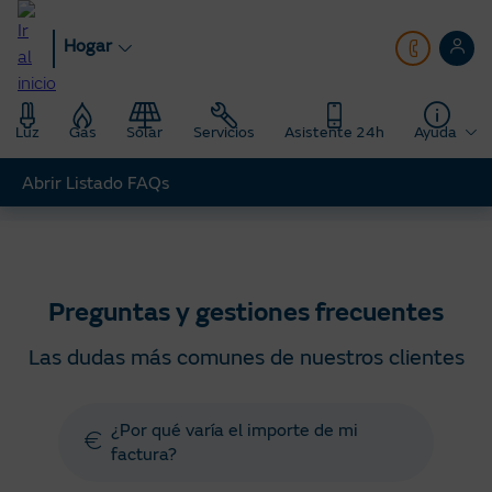
Pasar
al
Hogar
contenido
principal
Luz
Gas
Solar
Servicios
Asistente 24h
Ayuda
Abrir Listado FAQs
Hogar
Ayuda
Preguntas y gestiones frecuentes
Preguntas y gestiones frecuentes
Las dudas más comunes de nuestros clientes
¿Por qué varía el importe de mi
factura?