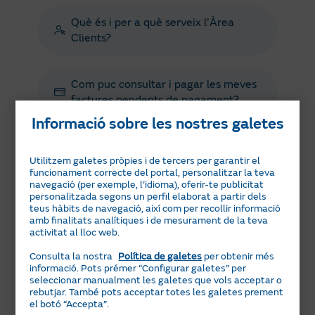
Què és i per a què serveix l’Àrea
Clients?
Com puc consultar i pagar les meves
factures pendents de pagament?
Informació sobre les nostres galetes
Com fer un canvi de titular de llum o
Utilitzem galetes pròpies i de tercers per garantir el
gas?
funcionament correcte del portal, personalitzar la teva
navegació (per exemple, l’idioma), oferir-te publicitat
personalitzada segons un perfil elaborat a partir dels
Com s’apliquen l’IVA i la resta
teus hàbits de navegació, així com per recollir informació
amb finalitats analítiques i de mesurament de la teva
d’impostos?
activitat al lloc web.
Consulta la nostra
Política de galetes
per obtenir més
informació. Pots prémer “Configurar galetes” per
seleccionar manualment les galetes que vols acceptar o
Posa a punt la teva caldera
rebutjar. També pots acceptar totes les galetes prement
el botó “Accepta”.