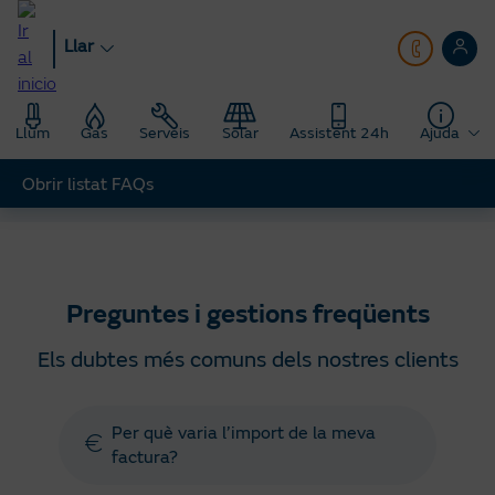
Anar
al
Llar
contingut
principal
Llum
Gas
Serveis
Solar
Assistent 24h
Ajuda
Obrir listat FAQs
Llar
Ajuda
Preguntes gestions freqüents
Preguntes i gestions freqüents
Els dubtes més comuns dels nostres clients
Per què varia l’import de la meva
factura?