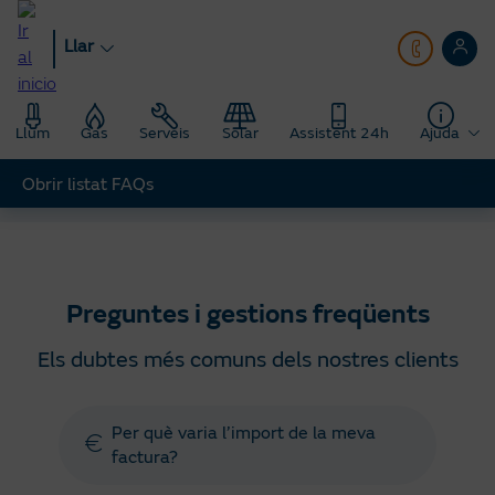
Anar
al
Llar
contingut
principal
Llum
Gas
Serveis
Solar
Assistent 24h
Ajuda
Obrir listat FAQs
Llar
Ajuda
Preguntes gestions freqüents
Preguntes i gestions freqüents
Els dubtes més comuns dels nostres clients
Per què varia l’import de la meva
factura?