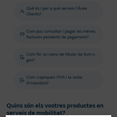
Què és i per a què serveix l’Àrea
Clients?
Com puc consultar i pagar les meves
factures pendents de pagament?
Com fer un canvi de titular de llum o
gas?
Com s’apliquen l’IVA i la resta
d’impostos?
Quins són els vostres productes en
serveis de mobilitat?