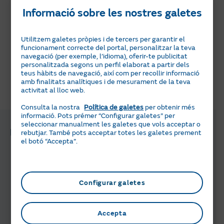
Ens alegra poder dir-te que tenim productes per ajudar-
Informació sobre les nostres galetes
te amb la instal·lació de punts de recàrrega elèctrics i
també amb l’ús de gas natural vehicular.
Utilitzem galetes pròpies i de tercers per garantir el
Accedeix des d’aquí a tots els detalls per a tots dos
funcionament correcte del portal, personalitzar la teva
navegació (per exemple, l’idioma), oferir-te publicitat
serveis.
personalitzada segons un perfil elaborat a partir dels
teus hàbits de navegació, així com per recollir informació
amb finalitats analítiques i de mesurament de la teva
activitat al lloc web.
T'ha semblat útil aquesta informació?
Consulta la nostra
Política de galetes
per obtenir més
informació. Pots prémer “Configurar galetes” per
seleccionar manualment les galetes que vols acceptar o
Preguntes i gestions relacionades
rebutjar. També pots acceptar totes les galetes prement
el botó “Accepta”.
Quines tarifes de llum puc
contractar?
Configurar galetes
Quines tarifes de gas puc contractar?
Accepta