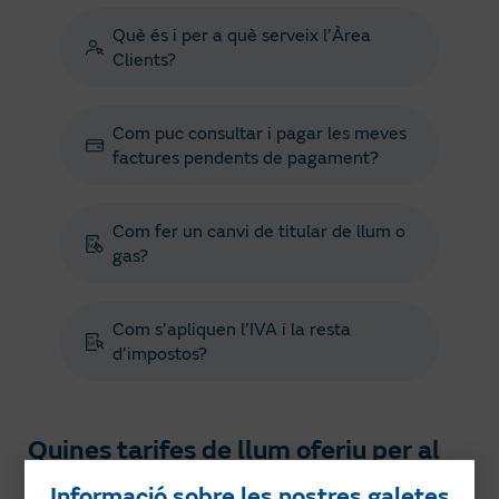
Què és i per a què serveix l’Àrea
Clients?
Com puc consultar i pagar les meves
factures pendents de pagament?
Com fer un canvi de titular de llum o
gas?
Com s’apliquen l’IVA i la resta
d’impostos?
Quines tarifes de llum oferiu per al
meu negoci?
Informació sobre les nostres galetes