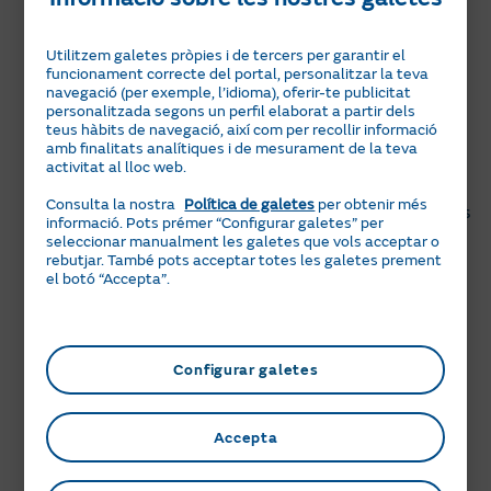
T’aconsellem tres plans per contractar llum, si el teu
consum anual és inferior a 400 MWh:
Utilitzem galetes pròpies i de tercers per garantir el
funcionament correcte del portal, personalitzar la teva
El
Pla Fix Llum
: mantens el mateix preu €/kWh les
navegació (per exemple, l’idioma), oferir-te publicitat
24 hores del dia, durant 12 mesos. Serà útil si tens
personalitzada segons un perfil elaborat a partir dels
un consum similar al llarg del dia o si no pots
teus hàbits de navegació, així com per recollir informació
amb finalitats analítiques i de mesurament de la teva
controlar quan consumeixes. Només disponible per
activitat al lloc web.
a una potència contractada menor de 15 kW.
Consulta la nostra
Política de galetes
per obtenir més
El
Pla Fix Llum amb franges horàries
: tens diferents
informació. Pots prémer “Configurar galetes” per
preus €/kWh per franges horàries, però són els
seleccionar manualment les galetes que vols acceptar o
mateixos per a cada franja durant 12 mesos. És
rebutjar. També pots acceptar totes les galetes prement
el botó “Accepta”.
interessant si pots desplaçar el teu consum a les
franges més barates. Consulta les franges horàries
en la pregunta relacionada inferior.
El
Pla Variable Llum
: si prefereixes que el preu se
Configurar galetes
t’actualitzi mensualment segons el mercat i
aprofitar-te dels seus canvis. És amb discriminació
Accepta
horària. Tens diferents preus €/kWh per franges
horàries, però són els mateixos per a cada franja
durant 1 mes. Consulta les franges horàries en la