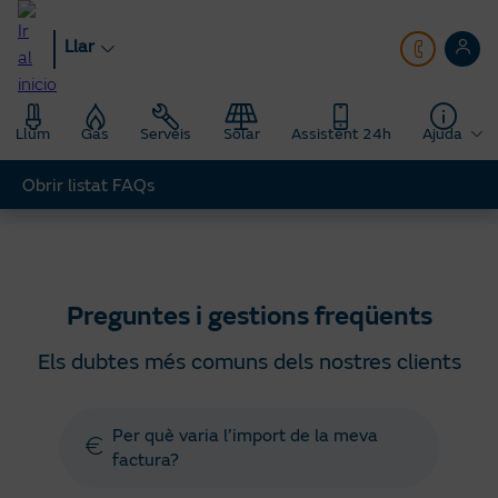
Anar
al
Llar
contingut
principal
Llum
Gas
Serveis
Solar
Assistent 24h
Ajuda
Obrir listat FAQs
Llar
Ajuda
Preguntes gestions freqüents
Preguntes i gestions freqüents
Els dubtes més comuns dels nostres clients
Per què varia l’import de la meva
factura?