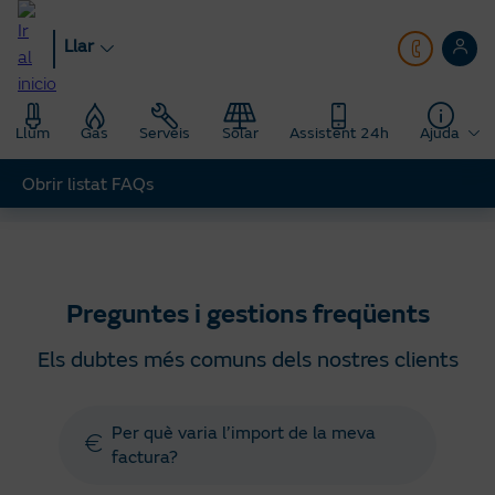
Anar
al
Llar
contingut
principal
Llum
Gas
Serveis
Solar
Assistent 24h
Ajuda
Obrir listat FAQs
Llar
Ajuda
Preguntes gestions freqüents
Preguntes i gestions freqüents
Els dubtes més comuns dels nostres clients
Per què varia l’import de la meva
factura?