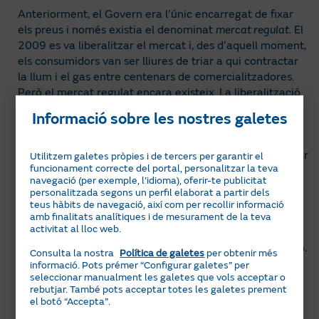
Anteriorment, el Govern era l’únic encarregat de fixar
els preus i només existia el denominat
mercat regulat
. El
2009 es va liberalitzar el mercat i, des d’aquell moment,
els consumidors van ser lliures de triar a qui contractar
la llum i el gas entre centenars de comercialitzadores.
Però el mercat regulat encara existeix. La liberalització
consisteix, precisament, que puguis triar ser al mercat
Informació sobre les nostres galetes
regulat o al mercat lliure i triar la comercialitzadora.
Qualsevol pot canviar del mercat regulat al lliure i
viceversa, però amb l’excepció que el mercat regulat per
Utilitzem galetes pròpies i de tercers per garantir el
funcionament correcte del portal, personalitzar la teva
a la llum només pot admetre potències que no superin
navegació (per exemple, l’idioma), oferir-te publicitat
els 10 kW.
personalitzada segons un perfil elaborat a partir dels
teus hàbits de navegació, així com per recollir informació
Al mercat regulat, la tarifa està regulada pel Ministeri,
amb finalitats analítiques i de mesurament de la teva
tant en llum com en gas.
activitat al lloc web.
En llum es diu PVPC (preu voluntari al petit consumidor).
Consulta la nostra
Política de galetes
per obtenir més
La seva característica principal és que el preu del kWh
informació. Pots prémer “Configurar galetes” per
seleccionar manualment les galetes que vols acceptar o
canvia cada dia i cada hora. Per tant, el preu està
rebutjar. També pots acceptar totes les galetes prement
sotmès a la volatilitat del mercat elèctric.
el botó “Accepta”.
La tarifa regulada PVPC la comercialitzen només