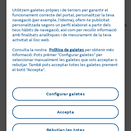
A Naturgy t’ajudem a instal·lar els equips en habitatge
Utilitzem galetes pròpies i de tercers per garantir el
sobre els radiadors individuals, que us permetran
funcionament correcte del portal, personalitzar la teva
conèixer el consum real de cada veí. A més, us podem
navegació (per exemple, l’idioma), oferir-te publicitat
oferir afegir vàlvules termostàtiques per regular l’ús dels
personalitzada segons un perfil elaborat a partir dels
teus hàbits de navegació, així com per recollir informació
radiadors.
amb finalitats analítiques i de mesurament de la teva
activitat al lloc web.
T’oferim dues opcions de servei per repartir el cost de
calefacció:
Consulta la nostra
Política de galetes
per obtenir més
informació. Pots prémer “Configurar galetes” per
Gasconfort&Repartiment
: a més d’instal·lar els
seleccionar manualment les galetes que vols acceptar o
equips, amb la seva garantia, manteniment i
rebutjar. També pots acceptar totes les galetes prement
informe de despesa per veí, afegim la gestió
el botó “Accepta”.
integral de la caldera centralitzada, de manera
que us despreocupeu de tot. És el nostre servei
més complet.
Configurar galetes
Gas&Repartiment
: a més d’instal·lar els equips,
amb la seva garantia, manteniment i informe de
despesa per veí, hi afegim el subministrament
Accepta
d’energia. Vosaltres només us preocupeu de la
gestió de la sala de la caldera centralitzada.
Rebutjar-les totes
Coneix el detall dels dos productes seleccionant les