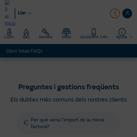
Anar
al
Llar
contingut
principal
Llum
Gas
Serveis
Solar
Assistent 24h
Ajuda
Obrir listat FAQs
Llar
Ajuda
Preguntes gestions freqüents
Preguntes i gestions freqüents
Els dubtes més comuns dels nostres clients
Per què varia l’import de la meva
factura?