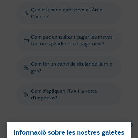
Què és i per a què serveix l’Àrea
Clients?
Com puc consultar i pagar les meves
factures pendents de pagament?
Com fer un canvi de titular de llum o
gas?
Com s’apliquen l’IVA i la resta
d’impostos?
Com puc repartir el cost de calefacció
Informació sobre les nostres galetes
entre els veïns?